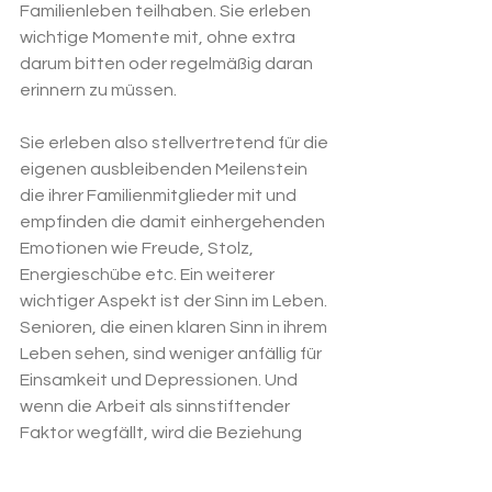
Familienleben teilhaben. Sie erleben 
wichtige Momente mit, ohne extra 
darum bitten oder regelmäßig daran 
erinnern zu müssen. 
Sie erleben also stellvertretend für die 
eigenen ausbleibenden Meilenstein 
die ihrer Familienmitglieder mit und 
empfinden die damit einhergehenden 
Emotionen wie Freude, Stolz, 
Energieschübe etc. Ein weiterer 
wichtiger Aspekt ist der Sinn im Leben. 
Senioren, die einen klaren Sinn in ihrem 
Leben sehen, sind weniger anfällig für 
Einsamkeit und Depressionen. Und 
wenn die Arbeit als sinnstiftender 
Faktor wegfällt, wird die Beziehung 
zur Familie entsprechend wichtig. Die 
Entwicklung der eigenen Liebsten zu 