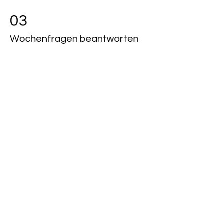
03
Wochenfragen beantworten
Unsere wöchentlichen Fragen helfen
dir dabei, die Entwicklung und
besondere Ereignisse deines Kindes
festzuhalten. Folge einfach den
Anweisungen im Video, um die Fragen
wöchentlich zu beantworten und
wertvolle Erinnerungen zu bewahren.